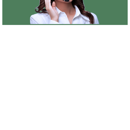
Если вы владелец спецтехники и вам
понадобилось заказать покраску
экскаватора или автокрана в
Хабаровске - компания АСТ сделает
это на профессиональном уровне. Не
стоит “экономить на спичках” –
правильно выкрашенная машина
придает ей красоту, защищает детали
от атмосферных воздействий и
повышает имидж организации.
Свяжитесь с сотрудниками нашей
компании по телефону или через