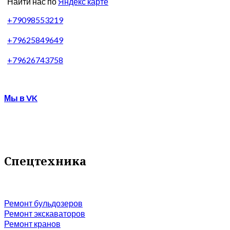
Найти нас по
Яндекс карте
+79098553219
+79625849649
+79626743758
Мы в VK
Спецтехника
Ремонт бульдозеров
Ремонт экскаваторов
Р
емонт кранов