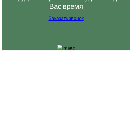
Вас время
Заказать звонок
Вы еще в раздумьях кому поручить
задачу по ремонту самоходной
дробилки? Компания АСТ это лидер в
области ремонта и обслуживания
специализированной техники. Более
подробные условия и расценки вы
сможете узнать, обратившись к
менеджерам нашей организации.
Просто позвоните нам по телефонам