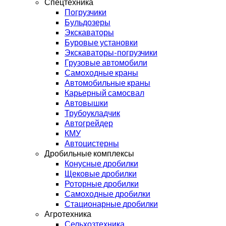
Спецтехника
Погрузчики
Бульдозеры
Экскаваторы
Буровые установки
Экскаваторы-погрузчики
Грузовые автомобили
Самоходные краны
Автомобильные краны
Карьерный самосвал
Автовышки
Трубоукладчик
Автогрейдер
КМУ
Автоцистерны
Дробильные комплексы
Конусные дробилки
Щековые дробилки
Роторные дробилки
Самоходные дробилки
Стационарные дробилки
Агротехника
Сельхозтехника