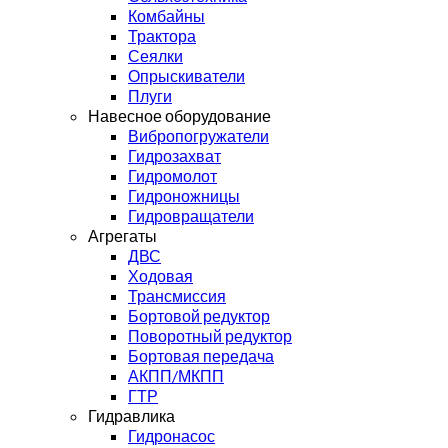
Комбайны
Трактора
Сеялки
Опрыскиватели
Плуги
Навесное оборудование
Вибропогружатели
Гидрозахват
Гидромолот
Гидроножницы
Гидровращатели
Агрегаты
ДВС
Ходовая
Трансмиссия
Бортовой редуктор
Поворотный редуктор
Бортовая передача
АКПП/МКПП
ГТР
Гидравлика
Гидронасос